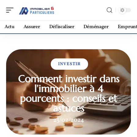
Actu
Assurer
Défiscaliser
Déménager
Emprunt
INVESTIR
Comment investir dans
l’immobilier à 4
pourcents : conseils et
astuces
23/02/2024