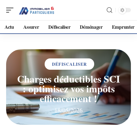
Actu
Assurer
Défiscaliser
Déménager
Emprunter
DÉFISCALISER
Charges déductibles SCI
: optimisez vos impôts
efficacement !
18/05/2026