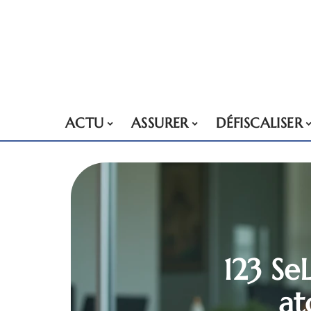
ACTU
ASSURER
DÉFISCALISER
123 Se
at