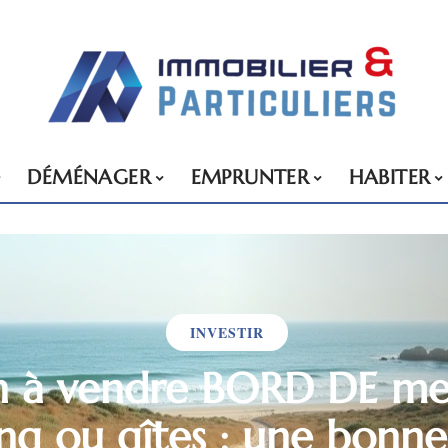
DÉMÉNAGER
EMPRUNTER
HABITER
INVESTIR
in à vendre BORD DE me
g ou gîtes : une bonne