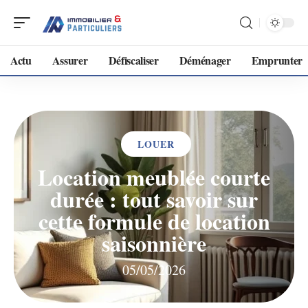
Actu
Assurer
Défiscaliser
Déménager
Emprunter
LOUER
Location meublée courte
durée : tout savoir sur
cette formule de location
saisonnière
05/05/2026