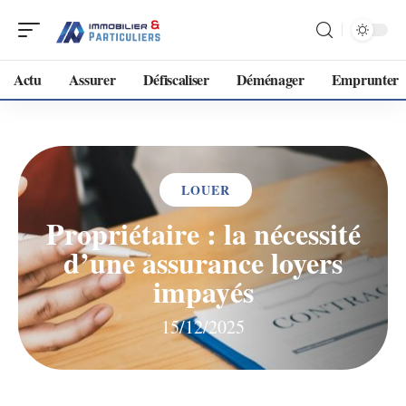
Actu
Assurer
Défiscaliser
Déménager
Emprunter
LOUER
Propriétaire : la nécessité
d’une assurance loyers
impayés
15/12/2025