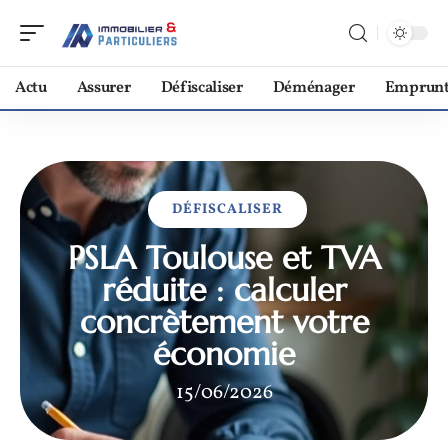
Actu
Assurer
Défiscaliser
Déménager
Emprunt
DÉFISCALISER
PSLA Toulouse et TVA
réduite : calculer
concrètement votre
économie
15/06/2026