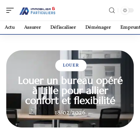
Actu
Assurer
Défiscaliser
Déménager
Emprunt
LOUER
Louer un bureau opéré
à Lille pour allier
confort et flexibilité
18/02/2026