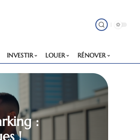
INVESTIR
LOUER
RÉNOVER
rking :
es !