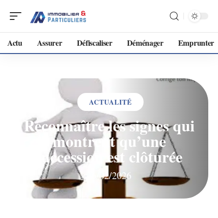
Actu
Assurer
Défiscaliser
Déménager
Emprunter
ACTUALITÉ
Reconnaître les signes qui
montrent qu’une
succession est clôturée
26/02/2026