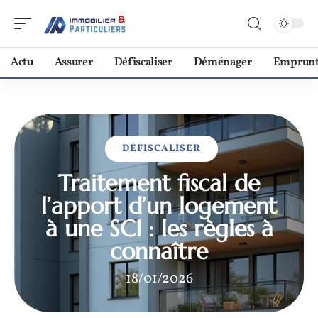
Actu
Assurer
Défiscaliser
Déménager
Emprunt
DÉFISCALISER
Traitement fiscal de
l’apport d’un logement
à une SCI : les règles à
connaître
18/01/2026