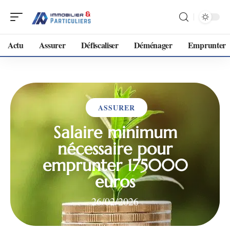
Actu
Assurer
Défiscaliser
Déménager
Emprunter
ASSURER
Salaire minimum
nécessaire pour
emprunter 175000
euros
26/02/2026